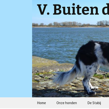
V. Buiten 
Spring
Home
Onze honden
De Stabij
naar