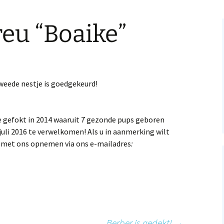
eu “Boaike”
eede nestje is goedgekeurd!
e gefokt in 2014 waaruit 7 gezonde pups geboren
juli 2016 te verwelkomen! Als u in aanmerking wilt
t met ons opnemen via ons e-mailadres
:
Berber is gedekt!
→