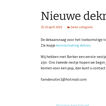
inhoud
Nieuwe dekr
10 april 2016
Geen categorie
De dekaanvraag voor het toekomstige tw
Zie kopje
kennismaking dekreu.
Wij hebben met Berber een eerste nestj
zijn. Ons tweede nestje hopen we begin 
komen voor een pup, dan kunt u contac
famderuiter1@hotmail.com
←
Warme kerstgroet